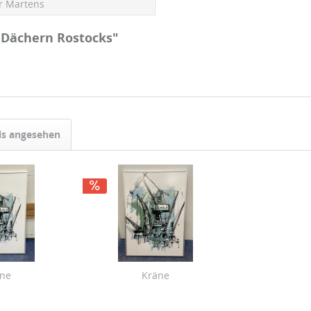
r Martens
 Dächern Rostocks"
ls angesehen
äne
Kräne