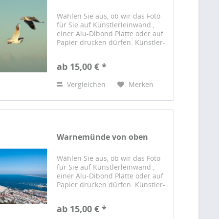
Wählen Sie aus, ob wir das Foto
für Sie auf Künstlerleinwand ,
einer Alu-Dibond Platte oder auf
Papier drucken dürfen. Künstler-
Leinwand Das Foto wird auf einer
hochwertigen Künstlerleinwand
ab 15,00 € *
gedruckt und von Hand auf einen
sorgfältig...
Vergleichen
Merken
Warnemünde von oben
Wählen Sie aus, ob wir das Foto
für Sie auf Künstlerleinwand ,
einer Alu-Dibond Platte oder auf
Papier drucken dürfen. Künstler-
Leinwand Das Foto wird auf einer
hochwertigen Künstlerleinwand
ab 15,00 € *
gedruckt und von Hand auf einen