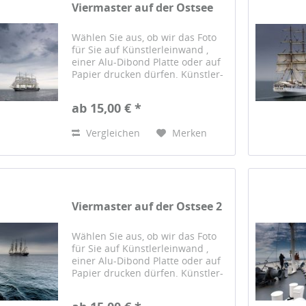
Viermaster auf der Ostsee
Wählen Sie aus, ob wir das Foto
für Sie auf Künstlerleinwand ,
einer Alu-Dibond Platte oder auf
Papier drucken dürfen. Künstler-
Leinwand Das Foto wird auf einer
hochwertigen Künstlerleinwand
ab 15,00 € *
gedruckt und von Hand auf einen
sorgfältig...
Vergleichen
Merken
Viermaster auf der Ostsee 2
Wählen Sie aus, ob wir das Foto
für Sie auf Künstlerleinwand ,
einer Alu-Dibond Platte oder auf
Papier drucken dürfen. Künstler-
Leinwand Das Foto wird auf einer
hochwertigen Künstlerleinwand