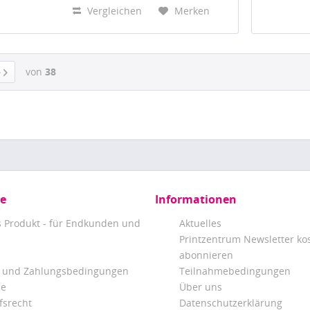
sorgfältig...
Vergleichen
Merken
von
38
ce
Informationen
s Produkt - für Endkunden und
Aktuelles
Printzentrum Newsletter ko
abonnieren
 und Zahlungsbedingungen
Teilnahmebedingungen
be
Über uns
fsrecht
Datenschutzerklärung