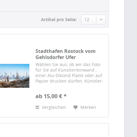
Artikel pro Seite:
Stadthafen Rostock vom
Gehlsdorfer Ufer
Wählen Sie aus, ob wir das Foto
für Sie auf Künstlerleinwand ,
einer Alu-Dibond Platte oder auf
Papier drucken dürfen. Künstler-
Leinwand Das Foto wird auf einer
hochwertigen Künstlerleinwand
ab 15,00 € *
gedruckt und von Hand auf einen
sorgfältig...
Vergleichen
Merken