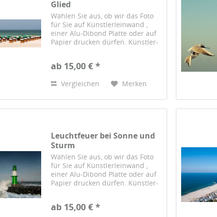
Glied
Wählen Sie aus, ob wir das Foto
für Sie auf Künstlerleinwand ,
einer Alu-Dibond Platte oder auf
Papier drucken dürfen. Künstler-
Leinwand Das Foto wird auf einer
hochwertigen Künstlerleinwand
ab 15,00 € *
gedruckt und von Hand auf einen
sorgfältig...
Vergleichen
Merken
Leuchtfeuer bei Sonne und
Sturm
Wählen Sie aus, ob wir das Foto
für Sie auf Künstlerleinwand ,
einer Alu-Dibond Platte oder auf
Papier drucken dürfen. Künstler-
Leinwand Das Foto wird auf einer
hochwertigen Künstlerleinwand
ab 15,00 € *
gedruckt und von Hand auf einen