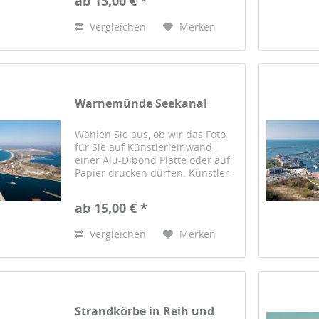
ab 15,00 € *
gedruckt und von Hand auf einen
sorgfältig...
Vergleichen
Merken
Warnemünde Seekanal
Wählen Sie aus, ob wir das Foto
für Sie auf Künstlerleinwand ,
einer Alu-Dibond Platte oder auf
Papier drucken dürfen. Künstler-
Leinwand Das Foto wird auf einer
hochwertigen Künstlerleinwand
ab 15,00 € *
gedruckt und von Hand auf einen
sorgfältig...
Vergleichen
Merken
Strandkörbe in Reih und