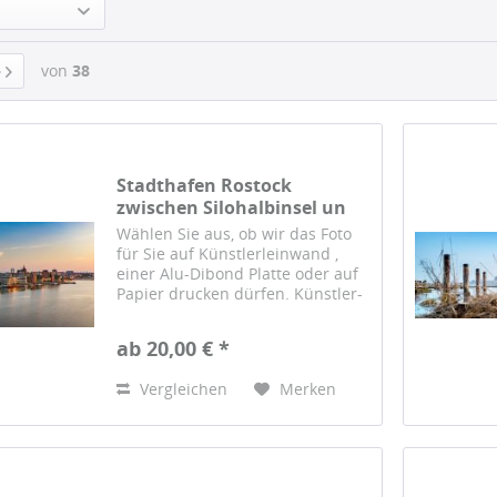
von
38
Stadthafen Rostock
zwischen Silohalbinsel un
AIDA
Wählen Sie aus, ob wir das Foto
für Sie auf Künstlerleinwand ,
einer Alu-Dibond Platte oder auf
Papier drucken dürfen. Künstler-
Leinwand Das Foto wird auf einer
hochwertigen Künstlerleinwand
ab 20,00 € *
gedruckt und von Hand auf einen
sorgfältig...
Vergleichen
Merken