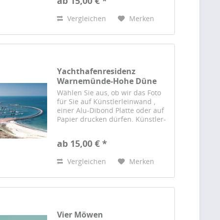
ab 15,00 € *
gedruckt und von Hand auf einen
sorgfältig...
Vergleichen
Merken
Yachthafenresidenz
Warnemünde-Hohe Düne
Wählen Sie aus, ob wir das Foto
für Sie auf Künstlerleinwand ,
einer Alu-Dibond Platte oder auf
Papier drucken dürfen. Künstler-
Leinwand Das Foto wird auf einer
hochwertigen Künstlerleinwand
ab 15,00 € *
gedruckt und von Hand auf einen
sorgfältig...
Vergleichen
Merken
Vier Möwen