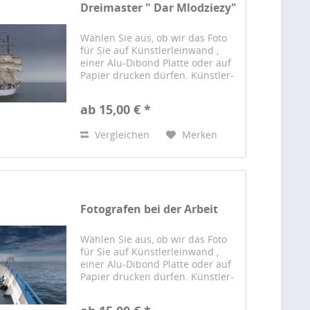
Dreimaster " Dar Mlodziezy"
Wählen Sie aus, ob wir das Foto
für Sie auf Künstlerleinwand ,
einer Alu-Dibond Platte oder auf
Papier drucken dürfen. Künstler-
Leinwand Das Foto wird auf einer
hochwertigen Künstlerleinwand
ab 15,00 € *
gedruckt und von Hand auf einen
sorgfältig...
Vergleichen
Merken
Fotografen bei der Arbeit
Wählen Sie aus, ob wir das Foto
für Sie auf Künstlerleinwand ,
einer Alu-Dibond Platte oder auf
Papier drucken dürfen. Künstler-
Leinwand Das Foto wird auf einer
hochwertigen Künstlerleinwand