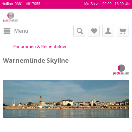
Hotline:
0381 - 4917955
Mo-Sa von 09:00 - 18:00 Uhr
Menü
Panoramen & Reihenbilder
Warnemünde Skyline